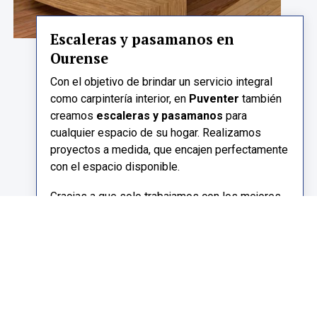
Escaleras y pasamanos en
Ourense
Con el objetivo de brindar un servicio integral
como carpintería interior, en
Puventer
también
creamos
escaleras y pasamanos
para
cualquier espacio de su hogar. Realizamos
proyectos a medida, que encajen perfectamente
con el espacio disponible.
Gracias a que solo trabajamos con los mejores
materiales, nuestras escaleras destacan por su
resistencia
. Desde un diseño natural hasta
opciones más modernas, en nuestra carpintería
adaptamos todos los acabados según las
preferencias del cliente.
Nuestros pasamanos son el complemento